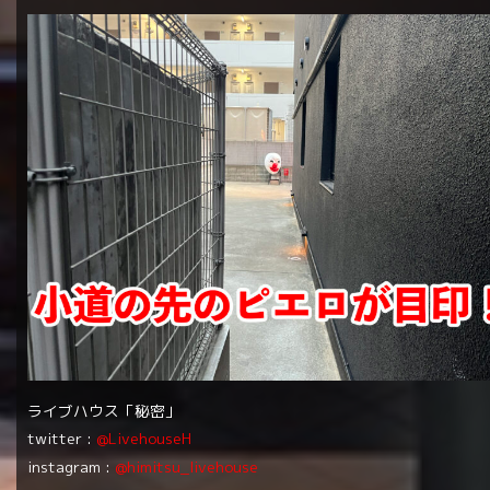
ライブハウス「秘密」
twitter :
@LivehouseH
instagram :
@himitsu_livehouse