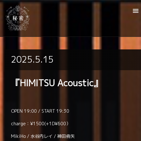
2025.5.15
『HIMITSU Acoustic』
OPEN 19:00 / START 19:30
charge：¥1500(+1D¥600）
MikiHo / 水谷内レイ / 神田侑矢