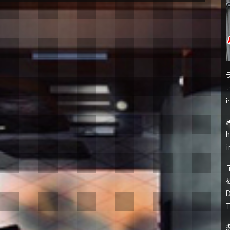
t
i
i
T