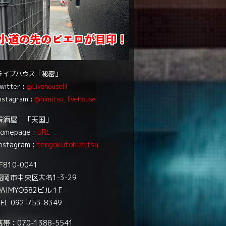
ライブハウス「秘密」
witter :
@LivehouseH
nstagram :
@himitsu_livehouse
居酒屋 「天国」
homepage :
URL
nstagram :
tengokutohimitsu
〒810-0041
福岡市中央区大名1-3-29
DAIMYO582ビル１F
EL 092-753-8349
携帯：070-1388-5541