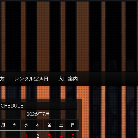
方
レンタル空き日
入口案内
SCHEDULE
2026年7月
月
火
水
木
金
土
日
1
2
3
4
5