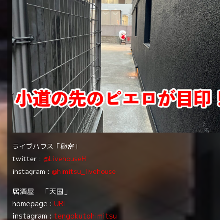
ライブハウス「秘密」
twitter :
@LivehouseH
instagram :
@himitsu_livehouse
居酒屋 「天国」
homepage :
URL
instagram :
tengokutohimitsu