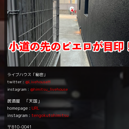
ライブハウス「秘密」
twitter :
@LivehouseH
instagram :
@himitsu_livehouse
居酒屋 「天国」
homepage :
URL
instagram :
tengokutohimitsu
〒810-0041