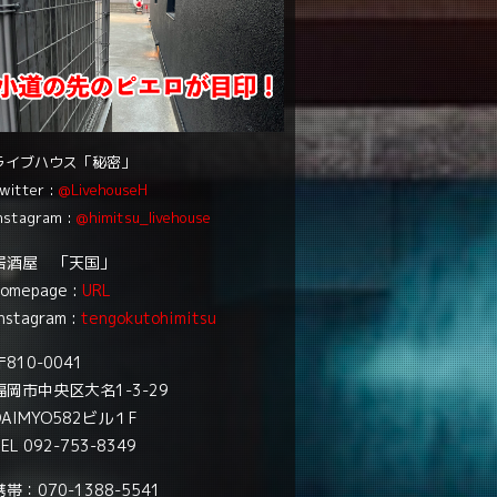
ライブハウス「秘密」
witter :
@LivehouseH
nstagram :
@himitsu_livehouse
居酒屋 「天国」
homepage :
URL
nstagram :
tengokutohimitsu
〒810-0041
福岡市中央区大名1-3-29
DAIMYO582ビル１F
EL 092-753-8349
携帯：070-1388-5541