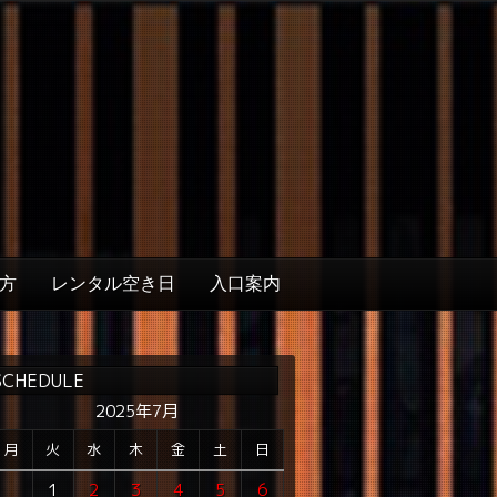
方
レンタル空き日
入口案内
SCHEDULE
2025年7月
月
火
水
木
金
土
日
1
2
3
4
5
6