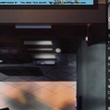
t
i
i
T