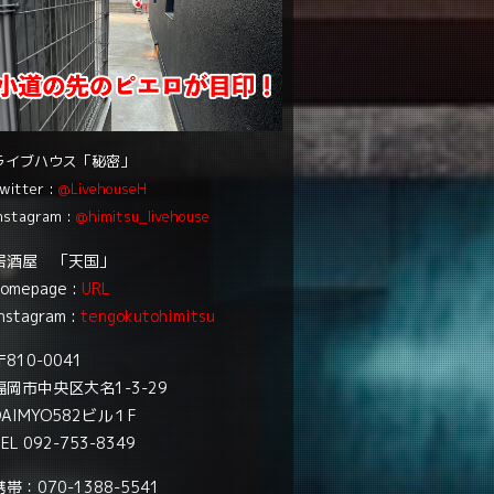
ライブハウス「秘密」
witter :
@LivehouseH
nstagram :
@himitsu_livehouse
居酒屋 「天国」
homepage :
URL
nstagram :
tengokutohimitsu
〒810-0041
福岡市中央区大名1-3-29
DAIMYO582ビル１F
EL 092-753-8349
携帯：070-1388-5541