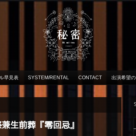
ル早見表
SYSTEM/RENTAL
CONTACT
出演希望の
祭兼生前葬『零回忌』