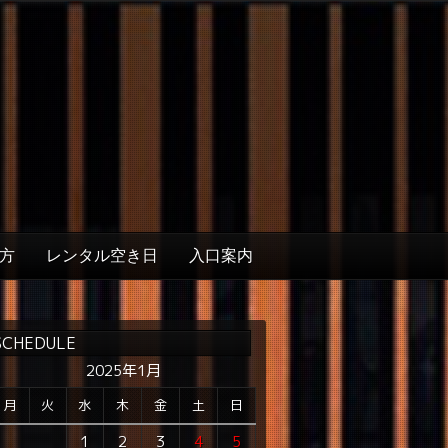
方
レンタル空き日
入口案内
SCHEDULE
2025年1月
月
火
水
木
金
土
日
1
2
3
4
5