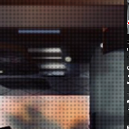
t
i
i
T