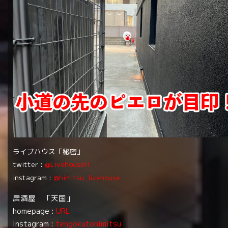
ライブハウス「秘密」
twitter :
@LivehouseH
instagram :
@himitsu_livehouse
居酒屋 「天国」
homepage :
URL
instagram :
tengokutohimitsu