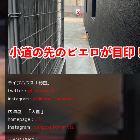
ライブハウス「秘密」
twitter :
@LivehouseH
instagram :
@himitsu_livehouse
居酒屋 「天国」
homepage :
URL
instagram :
tengokutohimitsu
〒810-0041