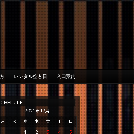
方
レンタル空き日
入口案内
SCHEDULE
2021年12月
月
火
水
木
金
土
日
1
2
3
4
5