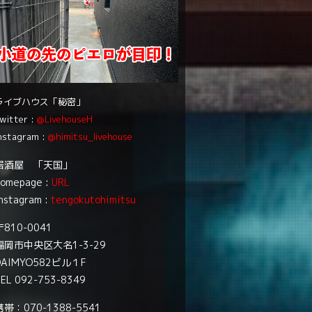
ライブハウス「秘密」
witter :
@LivehouseH
nstagram :
@himitsu_livehouse
居酒屋 「天国」
homepage :
URL
nstagram :
tengokutohimitsu
〒810-0041
福岡市中央区大名1-3-29
DAIMYO582ビル１F
EL 092-753-8349
携帯：070-1388-5541