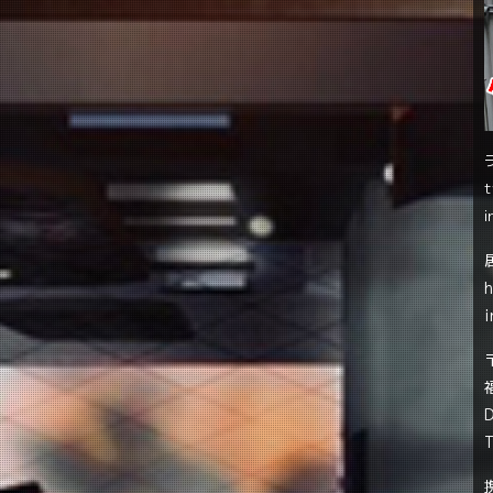
t
i
i
T