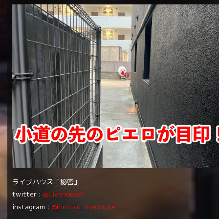
ライブハウス「秘密」
twitter :
@LivehouseH
instagram :
@himitsu_livehouse