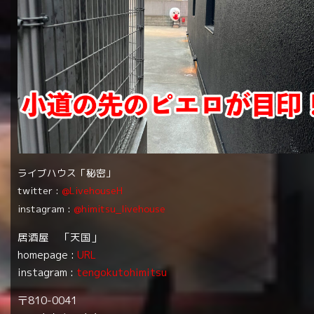
ライブハウス「秘密」
twitter :
@LivehouseH
instagram :
@himitsu_livehouse
居酒屋 「天国」
homepage :
URL
instagram :
tengokutohimitsu
〒810-0041