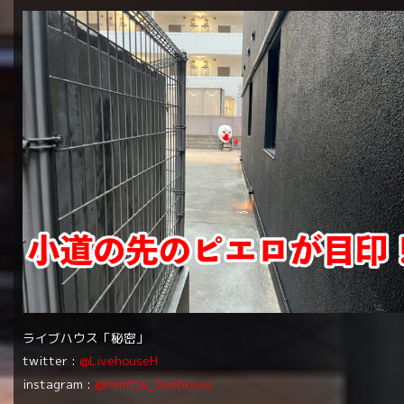
ライブハウス「秘密」
twitter :
@LivehouseH
instagram :
@himitsu_livehouse