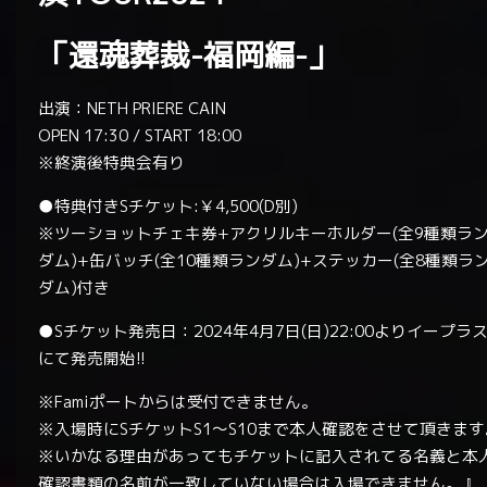
「還魂葬裁-福岡編-」
出演：NETH PRIERE CAIN
OPEN 17:30 / START 18:00
※終演後特典会有り
●特典付きSチケット:￥4,500(D別)
※ツーショットチェキ券+アクリルキーホルダー(全9種類ラ
ダム)+缶バッチ(全10種類ランダム)+ステッカー(全8種類ラ
ダム)付き
●Sチケット発売日：2024年4月7日(日)22:00よりイープラ
にて発売開始!!
※Famiポートからは受付できません。
※入場時にSチケットS1～S10まで本人確認をさせて頂きます
※いかなる理由があってもチケットに記入されてる名義と本
確認書類の名前が一致していない場合は入場できません。』