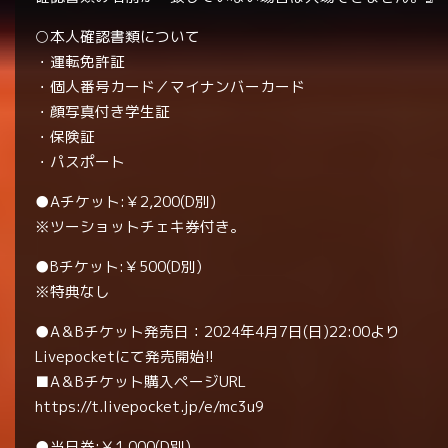
○本人確認書類について
・運転免許証
・個人番号カード／マイナンバーカード
・顔写真付き学生証
・保険証
・パスポート
●Aチケット:￥2,200(D別)
※ツーショットチェキ券付き。
●Bチケット:￥500(D別)
※特典なし
●A＆Bチケット発売日：2024年4月7日(日)22:00より
Livepocketにて発売開始!!
■A＆Bチケット購入ページURL
https://t.livepocket.jp/e/mc3u9
●当日券:￥1,000(D別)