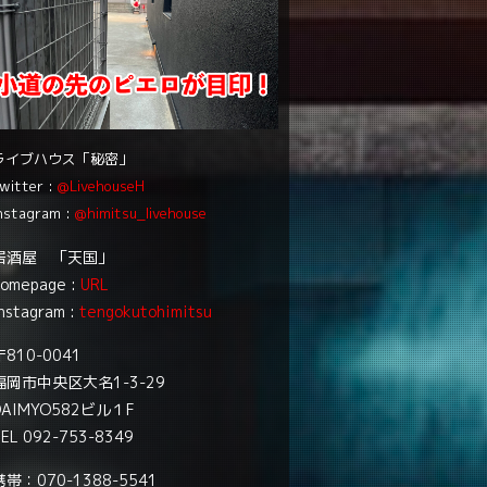
ライブハウス「秘密」
witter :
@LivehouseH
nstagram :
@himitsu_livehouse
居酒屋 「天国」
homepage :
URL
nstagram :
tengokutohimitsu
〒810-0041
福岡市中央区大名1-3-29
DAIMYO582ビル１F
EL 092-753-8349
携帯：070-1388-5541