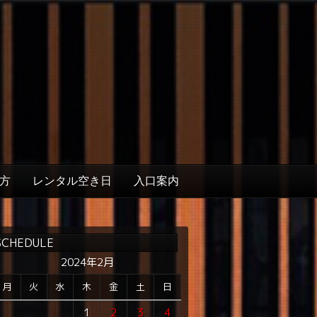
方
レンタル空き日
入口案内
SCHEDULE
2024年2月
月
火
水
木
金
土
日
1
2
3
4