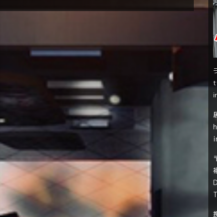
t
i
i
T