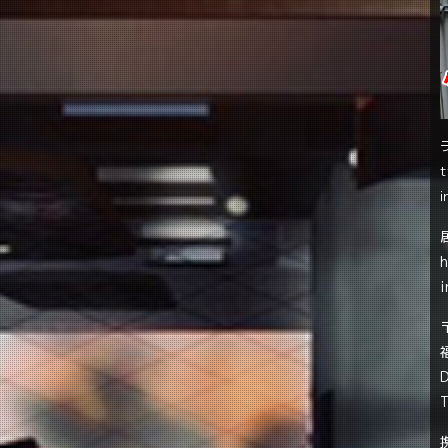
t
i
i
T