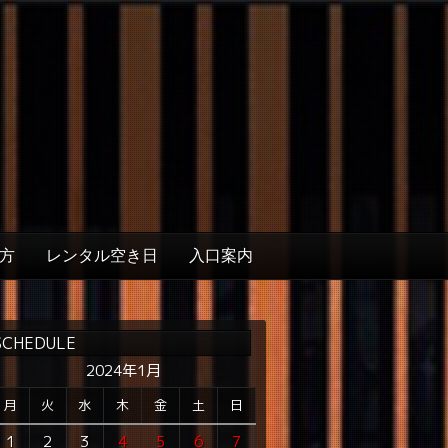
方
レンタル空き日
入口案内
SCHEDULE
2024年1月
月
火
水
木
金
土
日
1
2
3
4
5
6
7