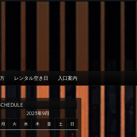
方
レンタル空き日
入口案内
SCHEDULE
2023年9月
月
火
水
木
金
土
日
1
2
3