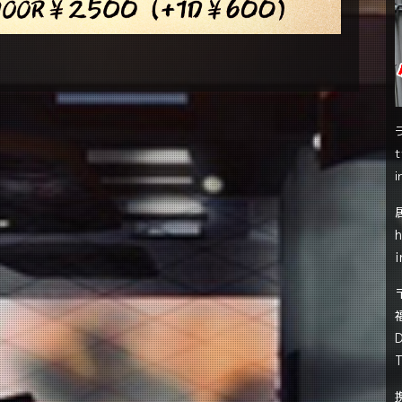
t
i
i
T