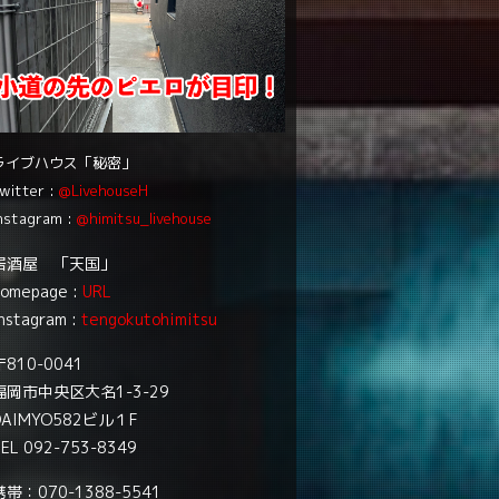
ライブハウス「秘密」
witter :
@LivehouseH
nstagram :
@himitsu_livehouse
居酒屋 「天国」
homepage :
URL
nstagram :
tengokutohimitsu
〒810-0041
福岡市中央区大名1-3-29
DAIMYO582ビル１F
EL 092-753-8349
携帯：070-1388-5541