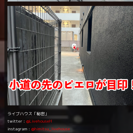
ライブハウス「秘密」
twitter :
@LivehouseH
instagram :
@himitsu_livehouse