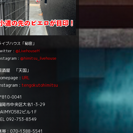
ライブハウス「秘密」
witter :
@LivehouseH
nstagram :
@himitsu_livehouse
居酒屋 「天国」
homepage :
URL
nstagram :
tengokutohimitsu
〒810-0041
福岡市中央区大名1-3-29
DAIMYO582ビル１F
EL 092-753-8349
携帯：070-1388-5541