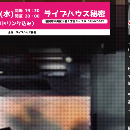
t
i
i
T