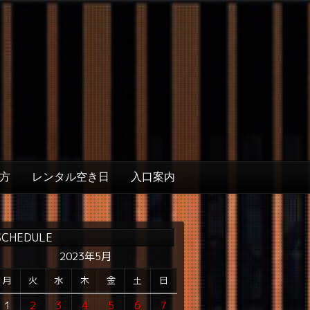
方
レンタル空き日
入口案内
SCHEDULE
2023年5月
月
火
水
木
金
土
日
1
2
3
4
5
6
7