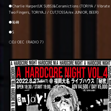
●Charlie Harper(UK SUBS)&Ceramictions (TORIYA / Vibrate
Two Fingers, TORIYA.J / CUT,TOSSA/ex JUNIOR, BEER)
●恥骨
●S
○DJ OEC（RADIO 7）