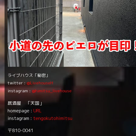
ライブハウス「秘密」
twitter :
@LivehouseH
instagram :
@himitsu_livehouse
居酒屋 「天国」
homepage :
URL
instagram :
tengokutohimitsu
〒810-0041